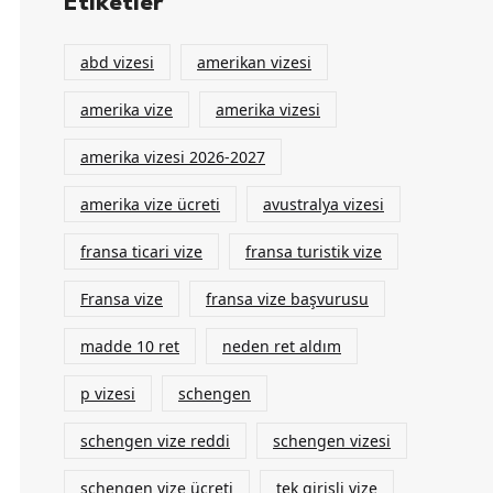
Etiketler
abd vizesi
amerikan vizesi
amerika vize
amerika vizesi
amerika vizesi 2026-2027
amerika vize ücreti
avustralya vizesi
fransa ticari vize
fransa turistik vize
Fransa vize
fransa vize başvurusu
madde 10 ret
neden ret aldım
p vizesi
schengen
schengen vize reddi
schengen vizesi
schengen vize ücreti
tek girişli vize