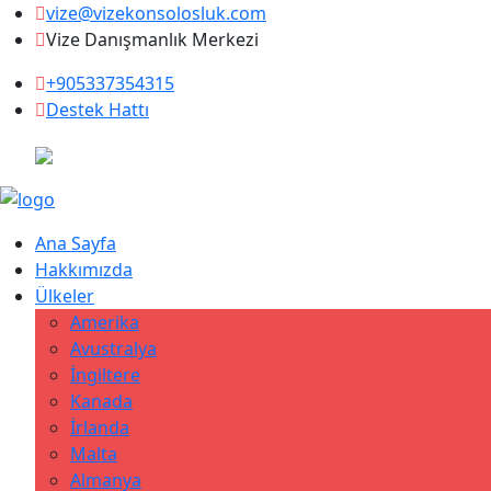
vize@vizekonsolosluk.com
Vize Danışmanlık Merkezi
+905337354315
Destek Hattı
Ana Sayfa
Hakkımızda
Ülkeler
Amerika
Avustralya
İngiltere
Kanada
İrlanda
Malta
Almanya