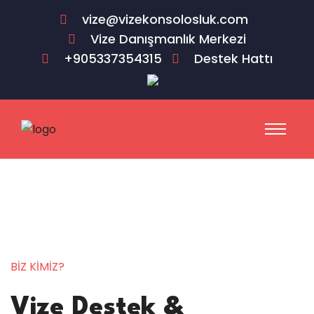
vize@vizekonsolosluk.com
Vize Danışmanlık Merkezi
+905337354315
Destek Hattı
BİZ KİMİZ?
Vize Destek &