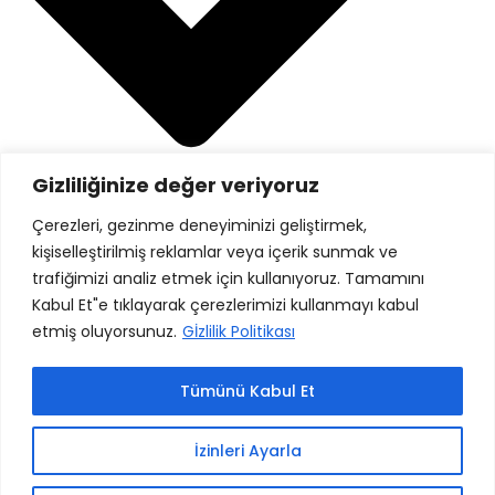
Gizliliğinize değer veriyoruz
Gizlilik Politikası
Çerezleri, gezinme deneyiminizi geliştirmek,
kişiselleştirilmiş reklamlar veya içerik sunmak ve
Danışanlarımız
trafiğimizi analiz etmek için kullanıyoruz. Tamamını
Kabul Et"e tıklayarak çerezlerimizi kullanmayı kabul
etmiş oluyorsunuz.
Gİzlilik Politikası
Tümünü Kabul Et
İzinleri Ayarla