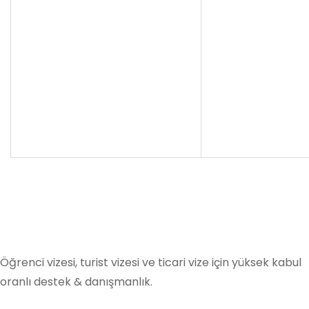
Cevapları Kontrol Edin
Testi Yeniden Yanıtla
Öğrenci vizesi, turist vizesi ve ticari vize için yüksek kabul
oranlı destek & danışmanlık.