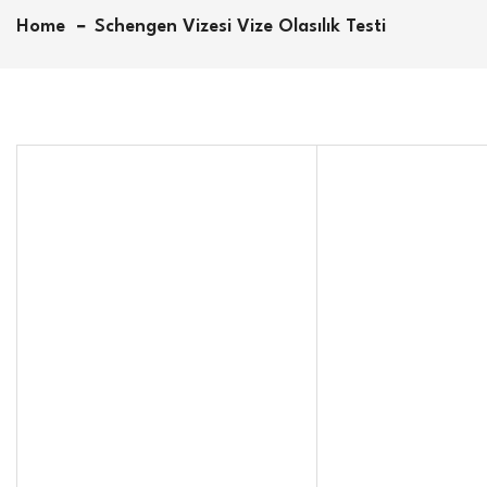
Home
Schengen Vizesi Vize Olasılık Testi
Seyahat Amacınız
Nedir?
Turistik gezi
Aile/arkadaş ziyareti
İş seyahati
Akademik veya kültürel