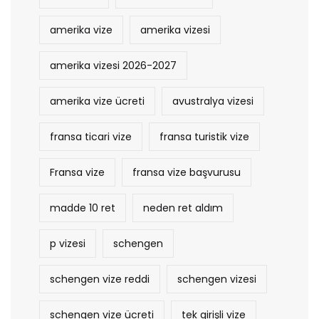
amerika vize
amerika vizesi
amerika vizesi 2026-2027
amerika vize ücreti
avustralya vizesi
fransa ticari vize
fransa turistik vize
Fransa vize
fransa vize başvurusu
madde 10 ret
neden ret aldım
p vizesi
schengen
schengen vize reddi
schengen vizesi
schengen vize ücreti
tek girişli vize