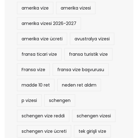
amerika vize
amerika vizesi
amerika vizesi 2026-2027
amerika vize ücreti
avustralya vizesi
fransa ticari vize
fransa turistik vize
Fransa vize
fransa vize başvurusu
madde 10 ret
neden ret aldım
p vizesi
schengen
schengen vize reddi
schengen vizesi
schengen vize ücreti
tek girişli vize