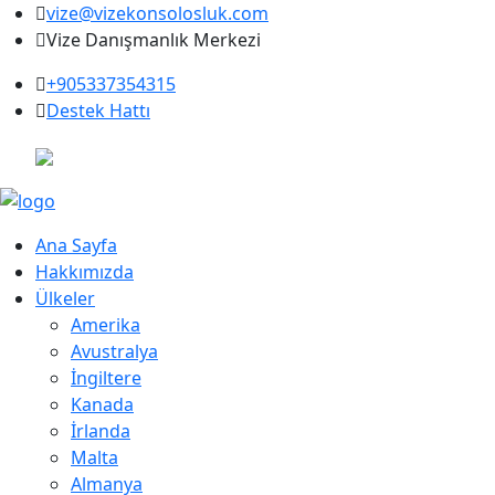
vize@vizekonsolosluk.com
Vize Danışmanlık Merkezi
+905337354315
Destek Hattı
Ana Sayfa
Hakkımızda
Ülkeler
Amerika
Avustralya
İngiltere
Kanada
İrlanda
Malta
Almanya