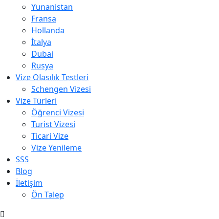
Yunanistan
Fransa
Hollanda
İtalya
Dubai
Rusya
Vize Olasılık Testleri
Schengen Vizesi
Vize Türleri
Öğrenci Vizesi
Turist Vizesi
Ticari Vize
Vize Yenileme
SSS
Blog
İletişim
Ön Talep