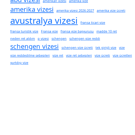
amerikan vizesi
amerika vize
amerika vizesi
amerika vizesi 2026-2027
amerika vize ücreti
avustralya vizesi
fransa ticari vize
fransa turistik vize
Fransa vize
fransa vize başvurusu
madde 10 ret
neden ret aldım
p vizesi
schengen
schengen vize reddi
schengen vizesi
schengen vize ücreti
tek girişli vize
vize
vize reddedilme sebepleri
vize ret
vize ret sebepleri
vize ücreti
vize ücretleri
yurtdışı vize