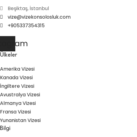
Beşiktaş, İstanbul
vize@vizekonsolosluk.com
+905337354315
stagram
Ülkeler
Amerika Vizesi
Kanada Vizesi
İngiltere Vizesi
Avustralya Vizesi
Almanya Vizesi
Fransa Vizesi
Yunanistan Vizesi
Bilgi