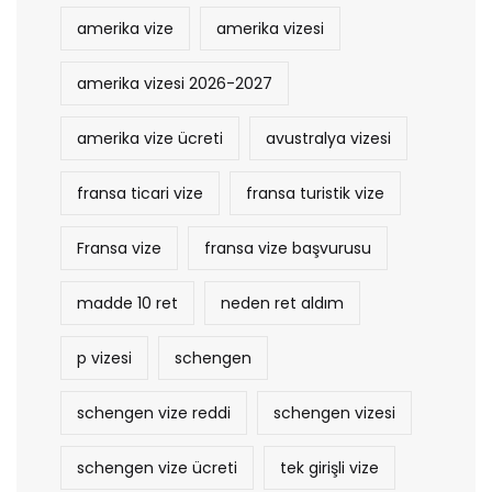
amerika vize
amerika vizesi
amerika vizesi 2026-2027
amerika vize ücreti
avustralya vizesi
fransa ticari vize
fransa turistik vize
Fransa vize
fransa vize başvurusu
madde 10 ret
neden ret aldım
p vizesi
schengen
schengen vize reddi
schengen vizesi
schengen vize ücreti
tek girişli vize