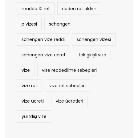
madde 10 ret
neden ret aldım
p vizesi
schengen
schengen vize reddi
schengen vizesi
schengen vize ücreti
tek girişli vize
vize
vize reddedilme sebepleri
vize ret
vize ret sebepleri
vize ücreti
vize ücretleri
yurtdışı vize