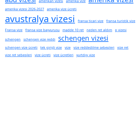
amerikan vizesi
amerika vize
amerika vizesi 2026-2027
amerika vize ücreti
avustralya vizesi
fransa ticari vize
fransa turistik vize
Fransa vize
fransa vize başvurusu
madde 10 ret
neden ret aldım
p vizesi
schengen vizesi
schengen
schengen vize reddi
schengen vize ücreti
tek girişli vize
vize
vize reddedilme sebepleri
vize ret
vize ret sebepleri
vize ücreti
vize ücretleri
yurtdışı vize