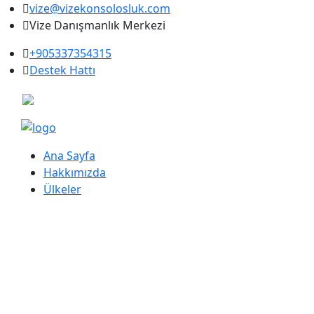
vize@vizekonsolosluk.com
Vize Danışmanlık Merkezi
+905337354315
Destek Hattı
Ana Sayfa
Hakkımızda
Ülkeler