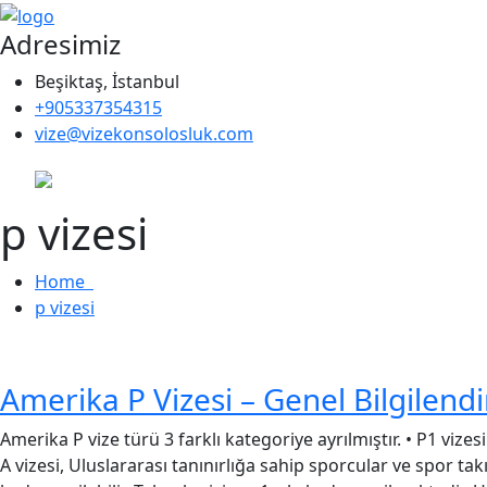
Adresimiz
Beşiktaş, İstanbul
+905337354315
vize@vizekonsolosluk.com
p vizesi
Home
p vizesi
Amerika P Vizesi – Genel Bilgilend
Amerika P vize türü 3 farklı kategoriye ayrılmıştır. • P1 vize
A vizesi, Uluslararası tanınırlığa sahip sporcular ve spor takı