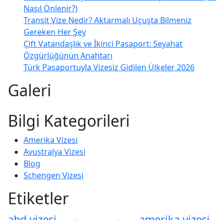
Nasıl Önlenir?)
Transit Vize Nedir? Aktarmalı Uçuşta Bilmeniz
Gereken Her Şey
Çift Vatandaşlık ve İkinci Pasaport: Seyahat
Özgürlüğünün Anahtarı
Türk Pasaportuyla Vizesiz Gidilen Ülkeler 2026
Galeri
Bilgi Kategorileri
Amerika Vizesi
Avustralya Vizesi
Blog
Schengen Vizesi
Etiketler
abd vizesi
amerika vizesi