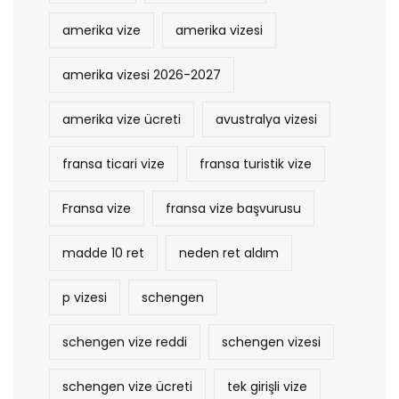
amerika vize
amerika vizesi
amerika vizesi 2026-2027
amerika vize ücreti
avustralya vizesi
fransa ticari vize
fransa turistik vize
Fransa vize
fransa vize başvurusu
madde 10 ret
neden ret aldım
p vizesi
schengen
schengen vize reddi
schengen vizesi
schengen vize ücreti
tek girişli vize