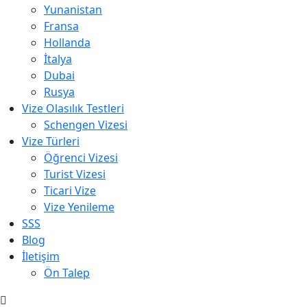
Yunanistan
Fransa
Hollanda
İtalya
Dubai
Rusya
Vize Olasılık Testleri
Schengen Vizesi
Vize Türleri
Öğrenci Vizesi
Turist Vizesi
Ticari Vize
Vize Yenileme
SSS
Blog
İletişim
Ön Talep