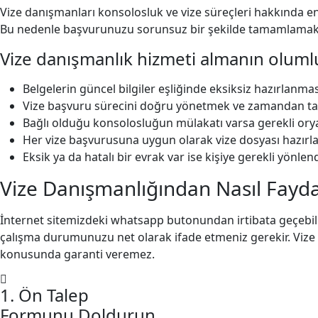
Vize danışmanları konsolosluk ve vize süreçleri hakkında en
Bu nedenle başvurunuzu sorunsuz bir şekilde tamamlamak a
Vize danışmanlık hizmeti almanın olumlu 
Belgelerin güncel bilgiler eşliğinde eksiksiz hazırlanmas
Vize başvuru sürecini doğru yönetmek ve zamandan t
Bağlı olduğu konsolosluğun mülakatı varsa gerekli o
Her vize başvurusuna uygun olarak vize dosyası hazır
Eksik ya da hatalı bir evrak var ise kişiye gerekli yönl
Vize Danışmanlığından Nasıl Fayda
İnternet sitemizdeki whatsapp butonundan irtibata geçebilir
çalışma durumunuzu net olarak ifade etmeniz gerekir. Vize 
konusunda garanti veremez.
1. Ön Talep
Formunu Doldurun