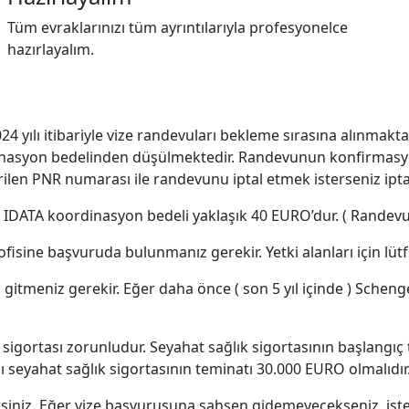
Tüm evraklarınızı tüm ayrıntılarıyla profesyonelce
hazırlayalım.
2024 yılı itibariyle vize randevuları bekleme sırasına alınmakta
nasyon bedelinden düşülmektedir. Randevunun konfirmasyonu 
n PNR numarası ile randevunu iptal etmek isterseniz iptalin
dur. IDATA koordinasyon bedeli yaklaşık 40 EURO’dur. ( Rand
 ofisine başvuruda bulunmanız gerekir. Yetki alanları için lüt
n gitmeniz gerekir. Eğer daha önce ( son 5 yıl içinde ) Schen
k sigortası zorunludur. Seyahat sağlık sigortasının başlangıç
seyahat sağlık sigortasının teminatı 30.000 EURO olmalıdır
rsiniz. Eğer vize başvurusuna şahsen gidemeyecekseniz, isted