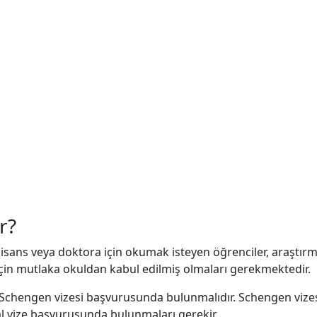
r?
ek lisans veya doktora için okumak isteyen öğrenciler, araştı
çin mutlaka okuldan kabul edilmiş olmaları gerekmektedir.
 Schengen vizesi başvurusunda bulunmalıdır. Schengen vizesi
l vize başvurusunda bulunmaları gerekir.