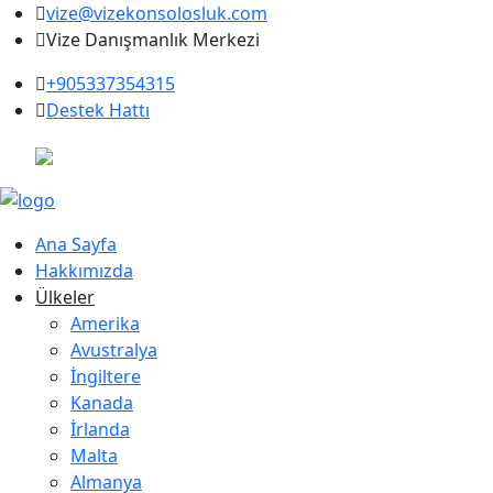
vize@vizekonsolosluk.com
Vize Danışmanlık Merkezi
+905337354315
Destek Hattı
Ana Sayfa
Hakkımızda
Ülkeler
Amerika
Avustralya
İngiltere
Kanada
İrlanda
Malta
Almanya