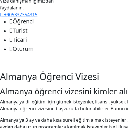
Vize danışmanlığımızdan
faydalanın.
+905337354315
Öğrenci
Turist
Ticari
Oturum
Almanya Öğrenci Vizesi
Almanya öğrenci vizesini kimler alı
Almanya’ya dil eğitimi için gitmek isteyenler, lisans , yüks
Almanya öğrenci vizesine başvuruda bulunabilirler. Bunun i
Almanya’ya 3 ay ve daha kısa süreli eğitim almak isteyenler
aydan daha uzun programlara katılmak isteyenler ise Ulusa