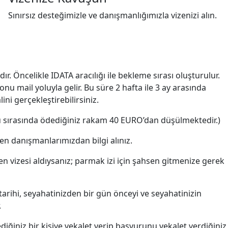
Sınırsız desteğimizle ve danışmanlığımızla vizenizi alın.
dır. Öncelikle IDATA aracılığı ile bekleme sırası oluşturulur.
mail yoluyla gelir. Bu süre 2 hafta ile 3 ay arasında
i gerçekleştirebilirsiniz.
evu sırasında ödediğiniz rakam 40 EURO’dan düşülmektedir.)
fen danışmanlarımızdan bilgi alınız.
gen vizesi aldıysanız; parmak izi için şahsen gitmenize gerek
 tarihi, seyahatinizden bir gün önceyi ve seyahatinizin
.
iğiniz bir kişiye vekalet verip başvurunu vekalet verdiğiniz