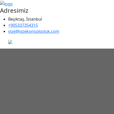
Adresimiz
Beşiktaş, İstanbul
+905337354315
vize@vizekonsolosluk.com
Almanya Vizesi Da
Merkezi - Amerika 