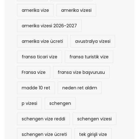
amerika vize
amerika vizesi
amerika vizesi 2026-2027
amerika vize ücreti
avustralya vizesi
fransa ticari vize
fransa turistik vize
Fransa vize
fransa vize başvurusu
madde 10 ret
neden ret aldım
p vizesi
schengen
schengen vize reddi
schengen vizesi
schengen vize ücreti
tek girişli vize