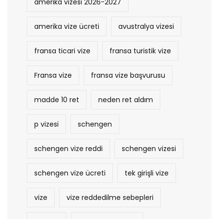
amerika vizesi 2026-2027
amerika vize ücreti
avustralya vizesi
fransa ticari vize
fransa turistik vize
Fransa vize
fransa vize başvurusu
madde 10 ret
neden ret aldım
p vizesi
schengen
schengen vize reddi
schengen vizesi
schengen vize ücreti
tek girişli vize
vize
vize reddedilme sebepleri