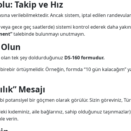
u: Takip ve Hız
na verilebilmektedir. Ancak sistem, iptal edilen randevuları
n veya gece geç saatlerde) sistemi kontrol ederek daha yakın
ment”
talebinde bulunmayı unutmayın.
 Olun
 olan tek şey doldurduğunuz
DS-160 formudur.
 birebir örtüşmelidir. Örneğin, formda “10 gün kalacağım” 
ılık” Mesajı
 potansiyel bir göçmen olarak görülür. Sizin göreviniz, Türk
deki kıdeminiz, aile bağlarınız, sahip olduğunuz taşınmazlar
e verin.