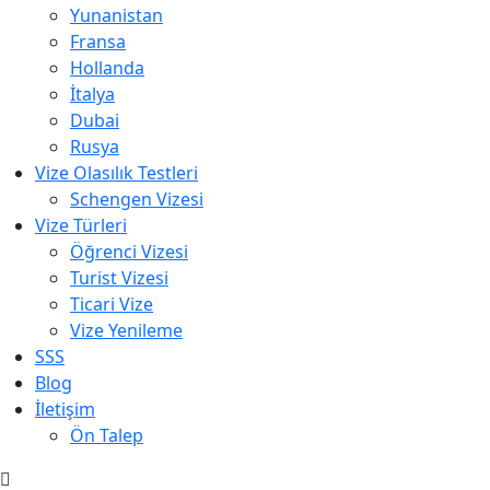
Yunanistan
Fransa
Hollanda
İtalya
Dubai
Rusya
Vize Olasılık Testleri
Schengen Vizesi
Vize Türleri
Öğrenci Vizesi
Turist Vizesi
Ticari Vize
Vize Yenileme
SSS
Blog
İletişim
Ön Talep