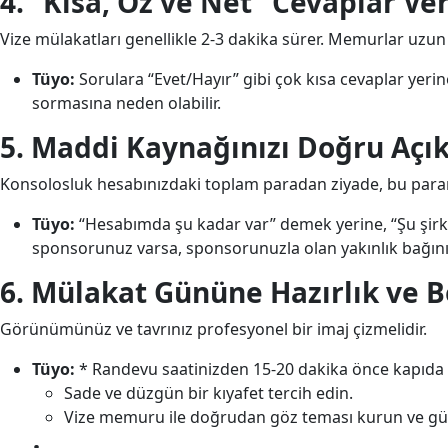
4. “Kısa, Öz ve Net” Cevaplar Ve
Vize mülakatları genellikle 2-3 dakika sürer. Memurlar uzun
Tüyo:
Sorulara “Evet/Hayır” gibi çok kısa cevaplar yeri
sormasına neden olabilir.
5. Maddi Kaynağınızı Doğru Açık
Konsolosluk hesabınızdaki toplam paradan ziyade, bu par
Tüyo:
“Hesabımda şu kadar var” demek yerine, “Şu şirke
sponsorunuz varsa, sponsorunuzla olan yakınlık bağınız
6. Mülakat Gününe Hazırlık ve B
Görünümünüz ve tavrınız profesyonel bir imaj çizmelidir.
Tüyo:
* Randevu saatinizden 15-20 dakika önce kapıda ol
Sade ve düzgün bir kıyafet tercih edin.
Vize memuru ile doğrudan göz teması kurun ve gülü