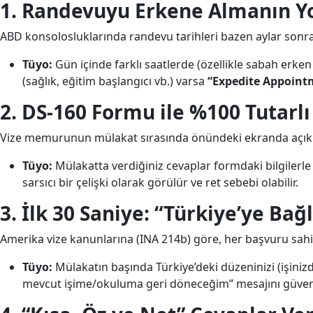
1. Randevuyu Erkene Almanın Yol
ABD konsolosluklarında randevu tarihleri bazen aylar sonrası
Tüyo:
Gün içinde farklı saatlerde (özellikle sabah erke
(sağlık, eğitim başlangıcı vb.) varsa
“Expedite Appoint
2. DS-160 Formu ile %100 Tutarlı
Vize memurunun mülakat sırasında önündeki ekranda açık
Tüyo:
Mülakatta verdiğiniz cevaplar formdaki bilgilerle
sarsıcı bir çelişki olarak görülür ve ret sebebi olabilir.
3. İlk 30 Saniye: “Türkiye’ye Bağl
Amerika vize kanunlarına (INA 214b) göre, her başvuru sahibi
Tüyo:
Mülakatın başında Türkiye’deki düzeninizi (işiniz
mevcut işime/okuluma geri döneceğim” mesajını güvenl