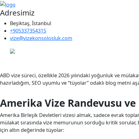
Adresimiz
Beşiktaş, İstanbul
+905337354315
vize@vizekonsolosluk.com
ABD vize süreci, özellikle 2026 yılındaki yoğunluk ve mülakatla
hazırladığım, SEO uyumlu ve “tüyolar” odaklı blog metni aş
Amerika Vize Randevusu ve M
Amerika Birleşik Devletleri vizesi almak, sadece evrak top
mülakat sırasında vize memurunun sorduğu kritik sorular, 
için altın değerinde tüyolar: