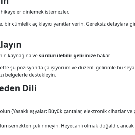
rin
 hikayeler dinlemek istemezler.
ne, bir cümlelik açıklayıcı yanıtlar verin. Gereksiz detayl
layın
anın kaynağına ve
sürdürülebilir gelirinize
bakar.
tte şu pozisyonda çalışıyorum ve düzenli gelirimle bu seya
ı belgelerle destekleyin.
eden Dili
un (Yasaklı eşyalar: Büyük çantalar, elektronik cihazlar ve 
msemekten çekinmeyin. Heyecanlı olmak doğaldır, ancak aşı