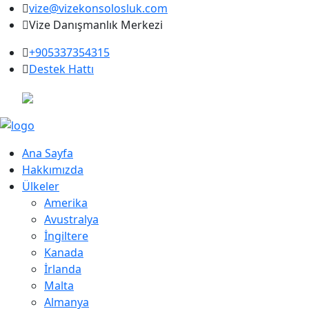
vize@vizekonsolosluk.com
Vize Danışmanlık Merkezi
+905337354315
Destek Hattı
Ana Sayfa
Hakkımızda
Ülkeler
Amerika
Avustralya
İngiltere
Kanada
İrlanda
Malta
Almanya