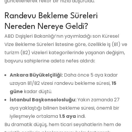
güncellenerek rekor bir hızla düşürüldü.
Randevu Bekleme Süreleri
Nereden Nereye Geldi?
ABD Dışişleri Bakanlığı’nın yayımladığı son Küresel
Vize Bekleme Süreleri listesine göre, özellikle iş (B1) ve
turizm (B2) vizeleri kategorilerinde yaşanan değişim,
başvuru sahiplerine adeta nefes aldırdı:
Ankara Büyükelçiliği:
Daha önce 5 aya kadar
uzayan B1/B2 vizesi randevu bekleme süresi,
15
güne
kadar düştü.
İstanbul Başkonsolosluğu:
Yakın zamanda 27
aya yaklaştığı bilinen bekleme süresi, önemli bir
iyileşmeyle ortalama
1.5 aya
indi.
Bu dramatik düşüş, hem ticari seyahatlerin hem de